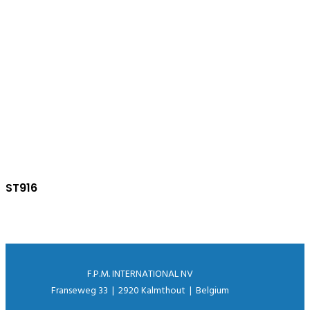
ST916
F.P.M. INTERNATIONAL NV
Franseweg 33 | 2920 Kalmthout | Belgium