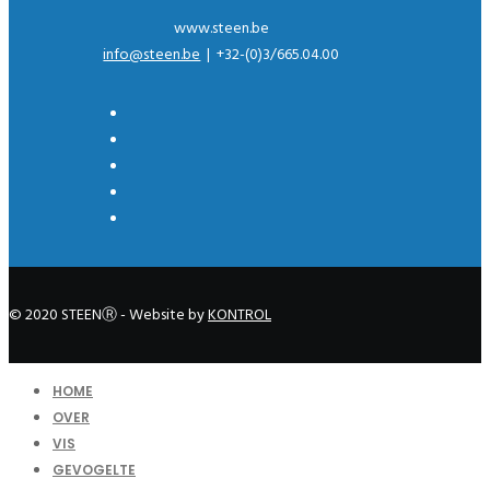
www.steen.be
info@steen.be
| +32-(0)3/665.04.00
© 2020 STEENⓇ - Website by
KONTROL
HOME
OVER
VIS
GEVOGELTE